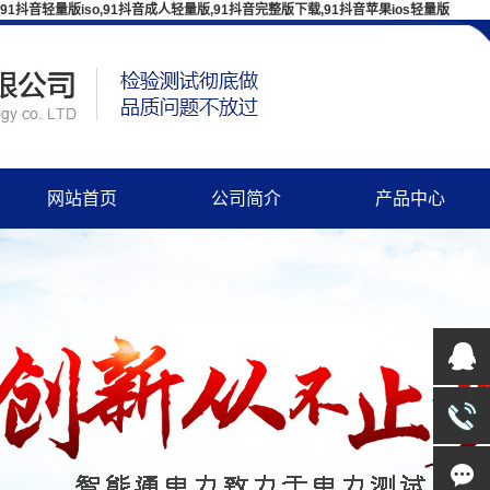
91抖音轻量版iso,91抖音成人轻量版,91抖音完整版下载,91抖音苹果ios轻量版
网站首页
公司简介
产品中心
企业简介
变压器测试仪器
文化理念
断路器、开关检测
组织机构
避雷器、绝缘子检测
资质证书
高压耐压试验设备
发展历程
串联谐振装置
91抖音轻量版iso
继电保护、二次回