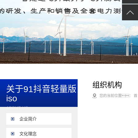
局放在线监测及电力监
设备
统自动化
蓄电池、直流系统检测
电缆、线路检测及安全
互感器校验及测试设备
具
SF6气体检测设备
油、化分析仪
接地电阻、绝缘电
其他电测产品
仪器
组织机构
关于91抖音轻量版
iso
您的当前位置：
首
ABOUT US
企业简介
文化理念