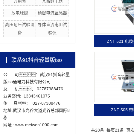
万用表
瓦斯继电器
放电球隙
精密电流互感器
高压耐压试验设
导体直流电阻试
备
验仪
ZNT 521 
联系91抖音轻量版iso
公 司：武汉91抖音轻量
版iso通电力科技有限公司
总 机： 02787388476
业务咨询: 13343461075
传 真： 027-87388476
ZNT 505
地址:武汉市光谷大道光谷总部国际8
栋
网址 : www.meiwen1000.com
共28条
每页21条
页次