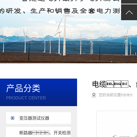
局放在线监测及电力监
备
统自动化
蓄电池、直流系统检测
电缆、线路检测及安全
互感器校验及测试设备
具
SF6气体检测设备
油、化分析仪
接地电阻、绝缘电阻
其他电测产品
器
电缆、
产品分类
您的当前位置：
PRODUCT CENTER
变压器测试仪器
断路器、开关检测