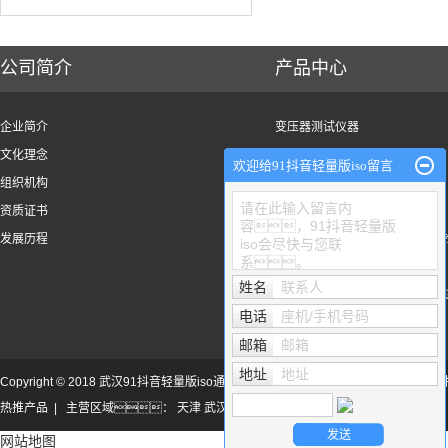
公司简介
产品中心
企业简介
变压器测试仪器
文化理念
避雷器、绝缘子检测设备
欢迎给91抖音轻量版iso留言
组织机构
串联谐振装置
请在此输入留言内
资质证书
局放在线监测及电力监测
容，91抖音轻量版
发展历程
电缆、线路检测及安全
iso会尽快与您联
系。
SF6气体检测设备
姓名
联系人
接地电阻、绝缘电阻测
电话
座机/手机号码
邮箱
邮箱
地址
地址
Copyright © 2018 武汉91抖音轻量版iso通电力科技有限公司. All Rights Reser
热推产品
| 主营区域：
天津
武汉
上海
北京
兰州
西安
成都
云南
网站地图