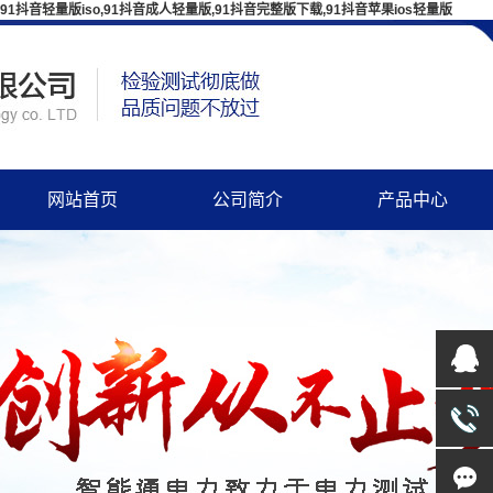
91抖音轻量版iso,91抖音成人轻量版,91抖音完整版下载,91抖音苹果ios轻量版
网站首页
公司简介
产品中心
企业简介
变压器测试仪器
文化理念
断路器、开关检测
组织机构
避雷器、绝缘子检测
资质证书
高压耐压试验设备
发展历程
串联谐振装置
91抖音轻量版iso
继电保护、二次回路